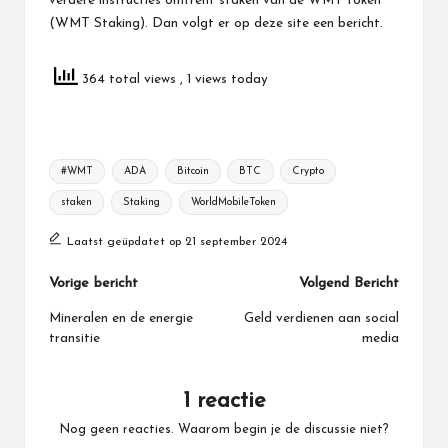
verdere instructies omtrent staken van de WMT token
(WMT Staking). Dan volgt er op deze site een bericht.
364 total views
, 1 views today
Tags:
#WMT
ADA
Bitcoin
BTC
Crypto
staken
Staking
WorldMobileToken
Laatst geüpdatet op 21 september 2024
Bericht
Vorige bericht
Volgend Bericht
navigatie
Mineralen en de energie
Geld verdienen aan social
transitie
media
1 reactie
Nog geen reacties. Waarom begin je de discussie niet?