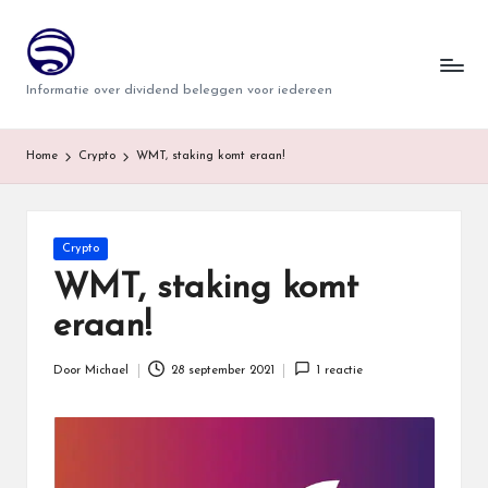
T
Ga
naar
w
Informatie over dividend beleggen voor iedereen
de
i
inhoud
n
Home
Crypto
WMT, staking komt eraan!
d
e
Geplaatst
Crypto
r
in
WMT, staking komt
eraan!
Door
Michael
28 september 2021
1 reactie
Geplaatst
door