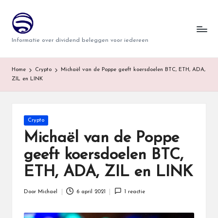
T
Ga
naar
w
Informatie over dividend beleggen voor iedereen
de
i
inhoud
n
Home
Crypto
Michaël van de Poppe geeft koersdoelen BTC, ETH, ADA,
ZIL en LINK
d
e
r
Geplaatst
Crypto
in
Michaël van de Poppe
geeft koersdoelen BTC,
ETH, ADA, ZIL en LINK
Door
Michael
6 april 2021
1 reactie
Geplaatst
door