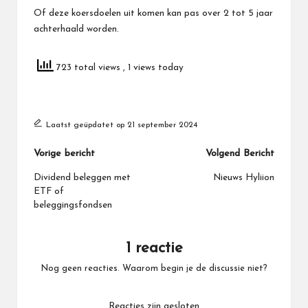
Of deze koersdoelen uit komen kan pas over 2 tot 5 jaar
achterhaald worden.
723 total views
, 1 views today
Laatst geüpdatet op 21 september 2024
Bericht
Vorige bericht
Volgend Bericht
navigatie
Dividend beleggen met
Nieuws Hyliion
ETF of
beleggingsfondsen
1 reactie
Nog geen reacties. Waarom begin je de discussie niet?
Reacties zijn gesloten