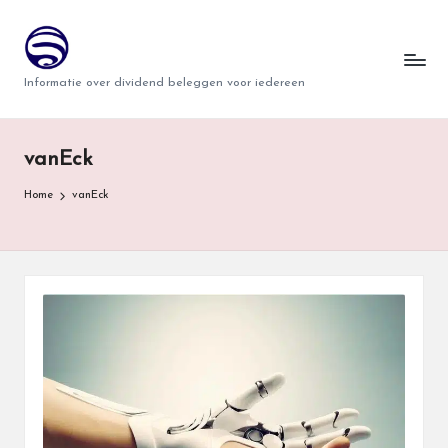
T
Ga
naar
w
Informatie over dividend beleggen voor iedereen
de
i
inhoud
n
vanEck
d
Home
vanEck
e
r