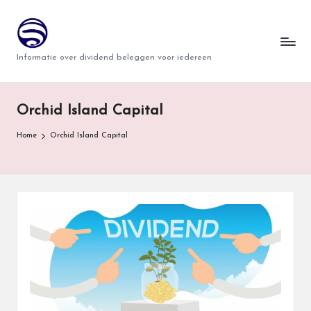
T
Ga
naar
w
Informatie over dividend beleggen voor iedereen
de
i
inhoud
n
Orchid Island Capital
d
Home
Orchid Island Capital
e
r