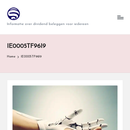
T
Ga
naar
w
Informatie over dividend beleggen voor iedereen
de
i
inhoud
n
IE0005TF96I9
d
Home
IE0005TF96I9
e
r