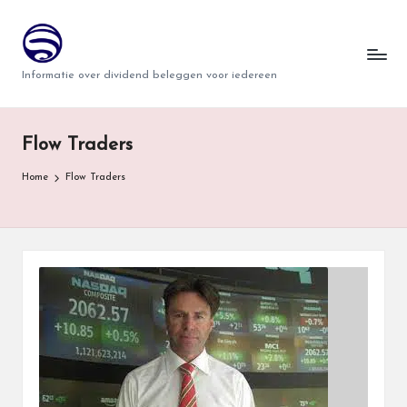
T
Ga
naar
w
Informatie over dividend beleggen voor iedereen
de
i
inhoud
n
Flow Traders
d
Home
Flow Traders
e
r