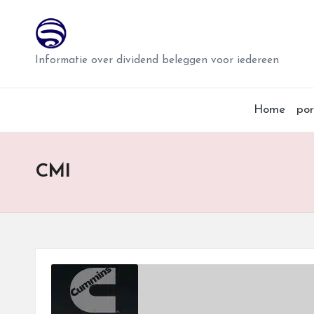
T
Ga
w
naar
Informatie over dividend beleggen voor iedereen
de
i
inhoud
Home
por
n
d
CMI
e
r