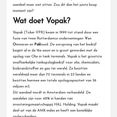
aandeel meer ziet zitten. Zou dit dan het juiste koop
moment zijn?
Wat doet Vopak?
Vopak (Ticker
VPK
) kwam in 1999 tot stand door een
fusie van twee Rotterdamse ondernemingen:
V
an
O
mmeren en
Pak
hoed. De oorsprong van het bedrijf
begint al in de 16e eeuw en is groot geworden met de
opslag van Olie in tank terminals. Vopak is het grootste
onafhankelijke tankopslagbedrijf voor olie, chemicaliën,
biobrandstoffen en gas ter wereld. Ze bezitten
wereldwijd meer dan 70 terminals in 23 landen en
bezitten hiermee een totale opslagcapaciteit van 36
miljoen m3.
Dit aandeel wordt in Amsterdam verhandeld. De
aandelen zijn voor 48% in handen van
investeringsmaatschappij HAL Holding. Vopak maakt
deel uit van de AMX-index en heeft een koninklijke
onderscheiding.