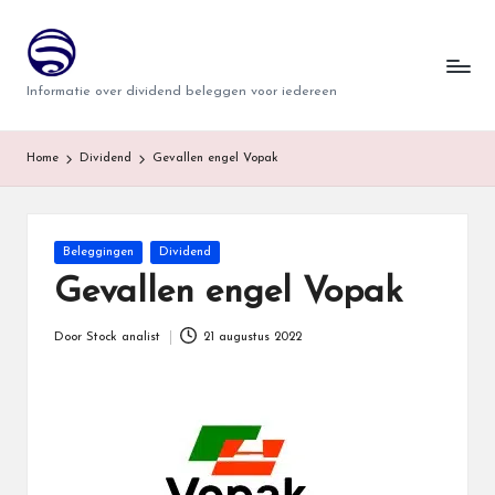
T
Ga
naar
w
Informatie over dividend beleggen voor iedereen
de
i
inhoud
n
Home
Dividend
Gevallen engel Vopak
d
e
Geplaatst
Beleggingen
Dividend
r
in
Gevallen engel Vopak
Door
Stock analist
21 augustus 2022
Geplaatst
door