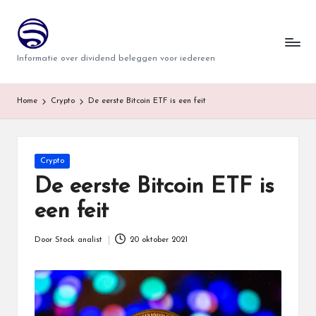
T
Ga
naar
w
Informatie over dividend beleggen voor iedereen
de
i
inhoud
n
Home
Crypto
De eerste Bitcoin ETF is een feit
d
e
Geplaatst
Crypto
r
in
De eerste Bitcoin ETF is
een feit
Door
Stock analist
20 oktober 2021
Geplaatst
door